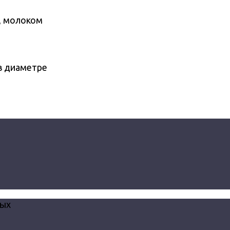
й, молоком
в диаметре
вых