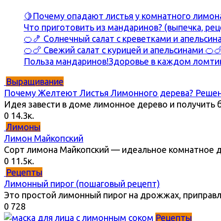
🍋Почему опадают листья у комнатного лимона
Что приготовить из мандаринов? (выпечка, рец
🍊🍤 Солнечный салат с креветками и апельсин
🍊🍗 Свежий салат с курицей и апельсинами 🍊
Польза мандаринов!Здоровье в каждом ломтик
Выращивание
Почему Желтеют Листья Лимонного дерева? Решен
Идея завести в доме лимонное дерево и получить 
0
14.3к.
Лимоны
Лимон Майкопский
Сорт лимона Майкопский — идеальное комнатное д
0
11.5к.
Рецепты
Лимонный пирог (пошаговый рецепт)
Это простой лимонный пирог на дрожжах, приправ
0
728
Рецепты