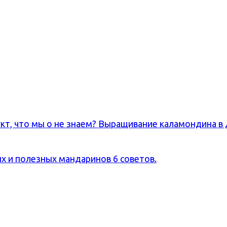
т, что мы о не знаем? Выращивание каламондина в 
х и полезных мандаринов 6 советов.