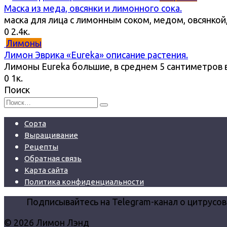
Маска из меда, овсянки и лимонного сока.
маска для лица с лимонным соком, медом, овсянко
0
2.4к.
Лимоны
Лимон Эврика «Eureka» описание растения.
Лимоны Eureka большие, в среднем 5 сантиметров 
0
1к.
Поиск
Search
for:
Сорта
Выращивание
Рецепты
Обратная связь
Карта сайта
Политика конфиденциальности
Подписывайтесь на Telegram-канал о цитрусо
© 2026 Лимон Лэнд