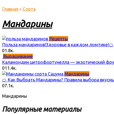
Главная
»
Сорта
Мандарины
Рецепты
Польза мандаринов!Здоровье в каждом ломтике!🍊
0
1.8к.
Выращивание
Каламондин цитрофортунелла — экзотический фрук
0
11.4к.
Мандарины
🍊 Как Выбрать Мандарины? Правила выбора вкусны
0
7.1к.
Мандарины
Популярные материалы