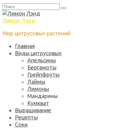
Перейти
Search
к
for:
содержанию
Лимон Лэнд
Мир цитрусовых растений
Главная
Виды цитрусовых
Апельсины
Бергамоты
Грейпфруты
Лаймы
Лимоны
Мандарины
Кумкват
Выращивание
Рецепты
Соки