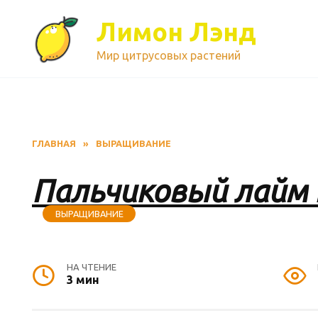
Перейти
к
Лимон Лэнд
содержанию
Мир цитрусовых растений
ГЛАВНАЯ
»
ВЫРАЩИВАНИЕ
Пальчиковый лайм P
ВЫРАЩИВАНИЕ
НА ЧТЕНИЕ
3 мин