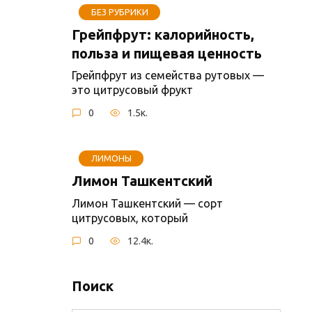
БЕЗ РУБРИКИ
Грейпфрут: калорийность,
польза и пищевая ценность
Грейпфрут из семейства рутовых —
это цитрусовый фрукт
0
1.5к.
ЛИМОНЫ
Лимон Ташкентский
Лимон Ташкентский — сорт
цитрусовых, который
0
12.4к.
Поиск