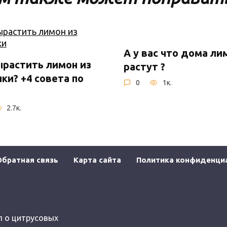
А у вас что дома л
ырастить лимон из
растут ?
ки? +4 совета по
0
1к.
2.7к.
Обратная связь
Карта сайта
Политика конфиденци
вский лимон —
Лимон Сангвинеум
ивание и уход в
Вариегатный
них условиях
0
2.5к.
11.9к.
л о цитрусовых