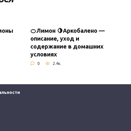
имоны
🍊Лимон 🍋Аркобалено —
описание, уход и
содержание в домашних
условиях
0
2.4к.
альности
Зимовка цитрусовых
растений: температура,
расположение и советы
по уходу в зимний период
0
6.6к.