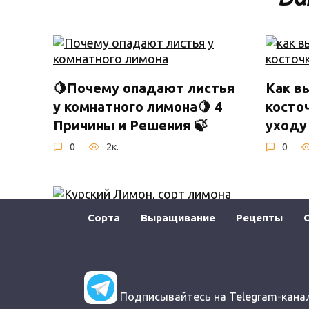
🍋Почему опадают листья
Как в
у комнатного лимона🍋 4
косточ
Причины и Решения 🍃
уходу
0
2к.
0
Сорта
Выращивание
Рецепты
Павло
Лимон Курский
выращ
домаш
0
1.7к.
0
Подписывайтесь на Telegram-кана