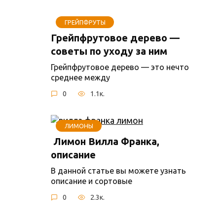
ГРЕЙПФРУТЫ
Грейпфрутовое дерево —
советы по уходу за ним
Грейпфрутовое дерево — это нечто
среднее между
0
1.1к.
ЛИМОНЫ
Лимон Вилла Франка,
описание
В данной статье вы можете узнать
описание и сортовые
0
2.3к.