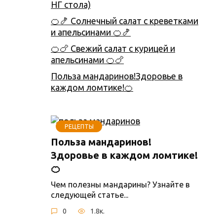
НГ стола)
🍊🍤 Солнечный салат с креветками
и апельсинами 🍊🍤
🍊🍗 Свежий салат с курицей и
апельсинами 🍊🍗
Польза мандаринов!Здоровье в
каждом ломтике!🍊
РЕЦЕПТЫ
Польза мандаринов!
Здоровье в каждом ломтике!
🍊
Чем полезны мандарины? Узнайте в
следующей статье...
0
1.8к.