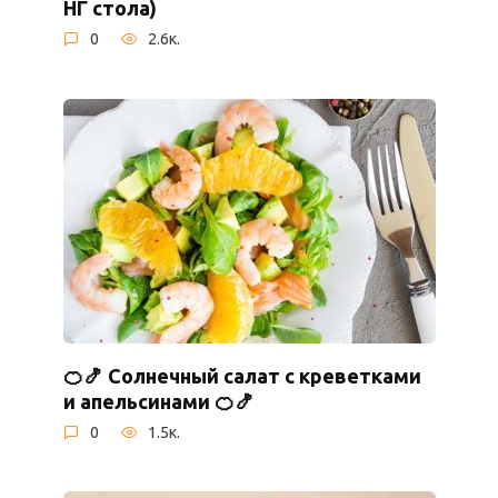
НГ стола)
0
2.6к.
🍊🍤 Солнечный салат с креветками
и апельсинами 🍊🍤
0
1.5к.