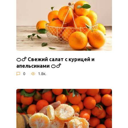
🍊🍗 Свежий салат с курицей и
апельсинами 🍊🍗
0
1.8к.