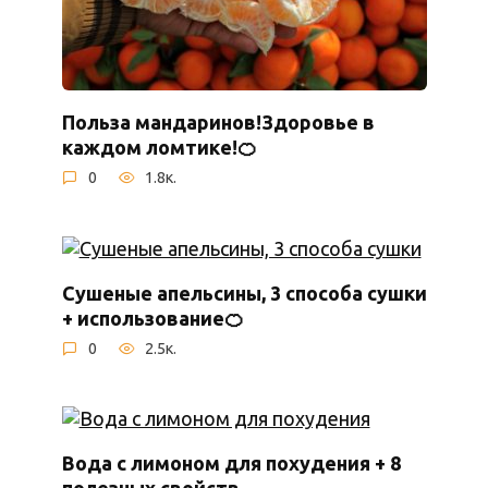
Польза мандаринов!Здоровье в
каждом ломтике!🍊
0
1.8к.
Сушеные апельсины, 3 способа сушки
+ использование🍊
0
2.5к.
Вода с лимоном для похудения + 8