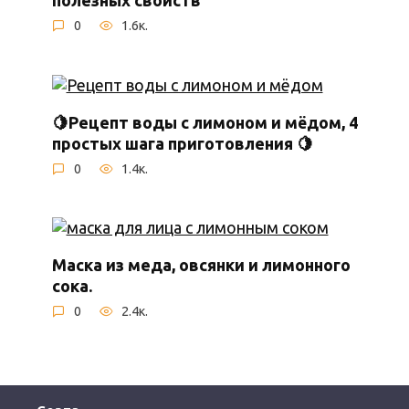
полезных свойств
0
1.6к.
🍋Рецепт воды с лимоном и мёдом, 4
простых шага приготовления 🍋
0
1.4к.
Маска из меда, овсянки и лимонного
сока.
0
2.4к.