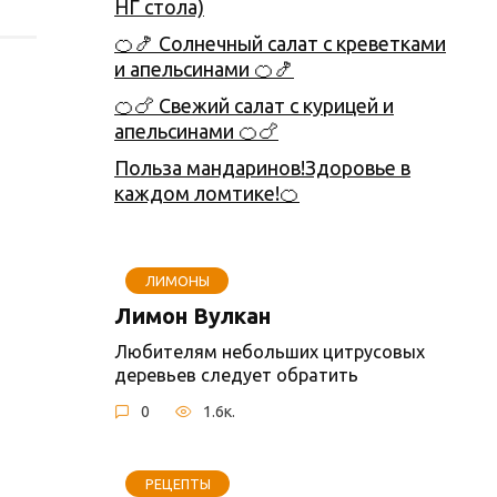
НГ стола)
🍊🍤 Солнечный салат с креветками
и апельсинами 🍊🍤
🍊🍗 Свежий салат с курицей и
апельсинами 🍊🍗
Польза мандаринов!Здоровье в
каждом ломтике!🍊
ЛИМОНЫ
Лимон Вулкан
Любителям небольших цитрусовых
деревьев следует обратить
0
1.6к.
РЕЦЕПТЫ