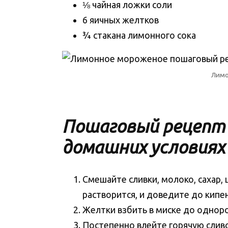
⅛ чайная ложки соли
6 яичных желтков
¾ стакана лимонного сока
Лимо
Пошаговый рецепт 
домашних условиях
Смешайте сливки, молоко, сахар, ц
растворится, и доведите до кипе
Желтки взбить в миске до однор
Постепенно влейте горячую слив