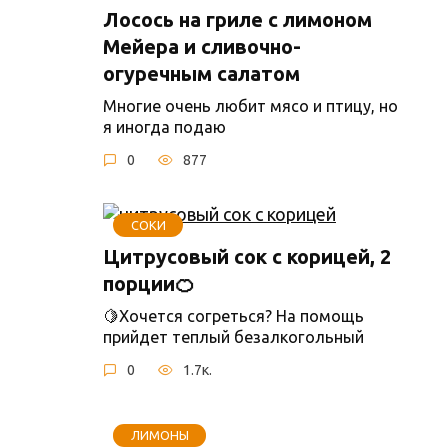
Лосось на гриле с лимоном
Мейера и сливочно-
огуречным салатом
Многие очень любит мясо и птицу, но
я иногда подаю
0
877
СОКИ
Цитрусовый сок с корицей, 2
порции🍊
🍋Хочется согреться? На помощь
прийдет теплый безалкогольный
0
1.7к.
ЛИМОНЫ