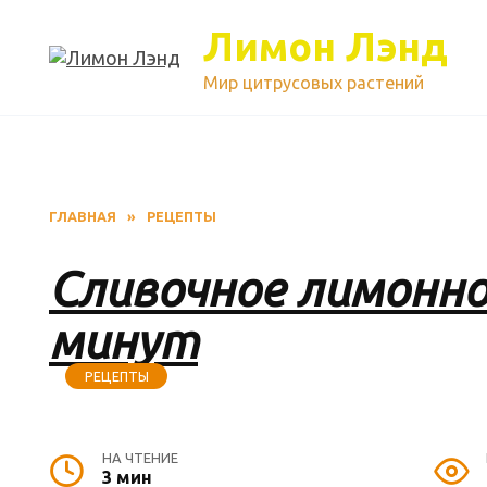
Перейти
Лимон Лэнд
к
содержанию
Мир цитрусовых растений
ГЛАВНАЯ
»
РЕЦЕПТЫ
Сливочное лимонно
минут
РЕЦЕПТЫ
НА ЧТЕНИЕ
3 мин